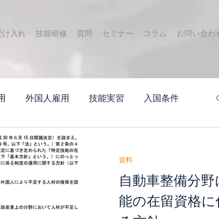
受け入れ
技能研修
質問
セミナー
コラム
お問い合わ
用
外国人雇用
技能実習
入国条件
資料
自動車整備分野
能の在留資格に