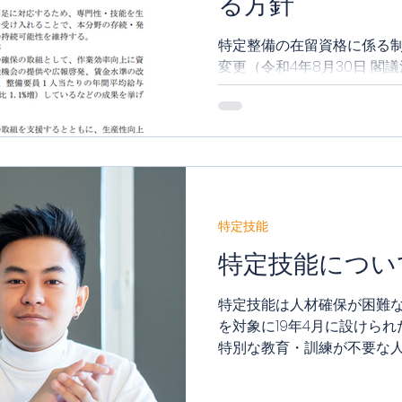
る方針
特定整備の在留資格に係る制
変更（令和4年8月30日 閣
る特定技能の在留資格に係
特定技能
特定技能につい
特定技能は人材確保が困難
を対象に19年4月に設けら
特別な教育・訓練が不要な人
の統括役となれるような練
「2号」を取得でき、更新可