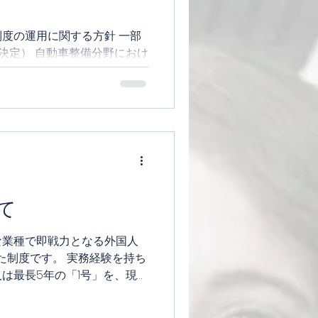
度の運用に関する方針 一部
議決定） 自動車整備分野におけ
る運用に関する方針
て
な業種で即戦力となる外国人
れた制度です。 実務経験を持ち
は最長5年の「1号」を、現場
度を技能試験で確認できれば
能で家族も滞在資格が得ら